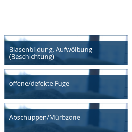
Gebärdensprache
wird
angezeigt.
Risse
Ablösen
Schalenbildung
Blasenbildung, Aufwölbung
(Beschichtung)
offene/defekte Fuge
Abschuppen/Mürbzone