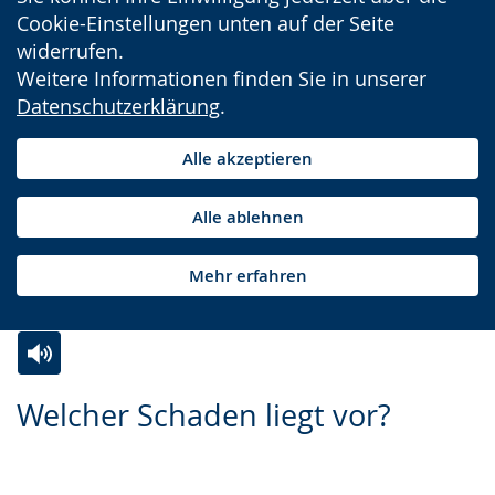
Cookie-Einstellungen unten auf der Seite
widerrufen.
Weitere Informationen finden Sie in unserer
Datenschutzerklärung
.
Alle akzeptieren
Alle ablehnen
Mehr erfahren
Zur
Aktiviere
Ein
Welcher Schaden liegt vor?
Leichten
Audio-
Video
Sprache
Unterstützung.
in
wechseln.
Deutscher