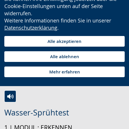
Cookie-Einstellungen unten auf der Seite
widerrufen.
Weitere Informationen finden Sie in unserer
Datenschutzerklärung
.
Alle akzeptieren
Alle ablehnen
Mehr erfahren
Zur
Aktiviere
Ein
Wasser-Sprühtest
Leichten
Audio-
Video
Sprache
Unterstützung.
in
1 | MODUL : ERKENNEN