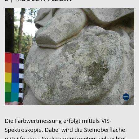
wechseln.
Deutscher
Gebärdensprache
wird
angezeigt.
Die Farbwertmessung erfolgt mittels VIS-
Spektroskopie. Dabei wird die Steinoberfläche
mithilfe eines Spektralphotometers beleuchtet