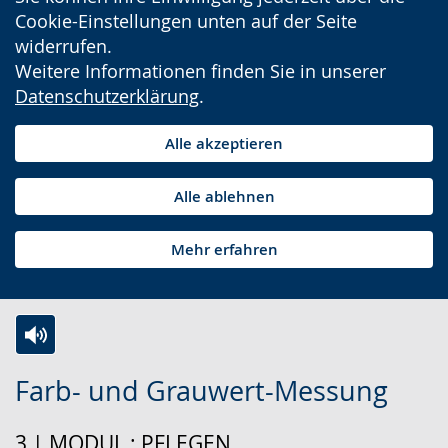
Cookie-Einstellungen unten auf der Seite
widerrufen.
Weitere Informationen finden Sie in unserer
Datenschutzerklärung
.
Alle akzeptieren
Alle ablehnen
Mehr erfahren
Zur
Aktiviere
Ein
Farb- und Grauwert-Messung
Leichten
Audio-
Video
Sprache
Unterstützung.
in
3 | MODUL : PFLEGEN