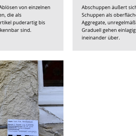
wechseln.
Deutscher
Ablösen von einzelnen
Abschuppen äußert sich
Gebärdensprache
, die als
Schuppen als oberfläch
wird
tikel puderartig bis
Aggregate, unregelmäßi
angezeigt.
rkennbar sind.
Graduell gehen einlagi
ineinander über.