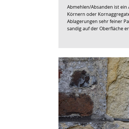
wechseln.
Deutscher
Abmehlen/Absanden ist ein 
Gebärdensprache
Körnern oder Kornaggregaten
wird
Ablagerungen sehr feiner Par
angezeigt.
sandig auf der Oberfläche e