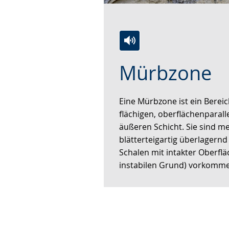
Zur
Aktiviere
Ein
Mürbzone
Leichten
Audio-
Video
Sprache
Unterstützung.
in
wechseln.
Deutscher
Eine Mürbzone ist ein Berei
Gebärdensprache
flächigen, oberflächenparal
wird
äußeren Schicht. Sie sind me
angezeigt.
blätterteigartig überlagern
Schalen mit intakter Oberflä
instabilen Grund) vorkomm