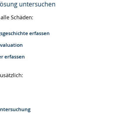
lösung untersuchen
e
 alle Schäden:
sgeschichte erfassen
aluation
r erfassen
usätzlich:
Untersuchung