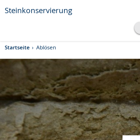
Steinkonservierung
Transkript anzeigen
Startseite
Ablösen
Abspielen
Pausieren