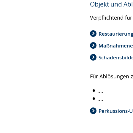
Objekt und Ab
wechseln.
Deutscher
Gebärdensprach
Verpflichtend für
wird
angezeigt.
Restaurierung
Maßnahmenev
Schadensbilde
Für Ablösungen z
....
....
Perkussions-