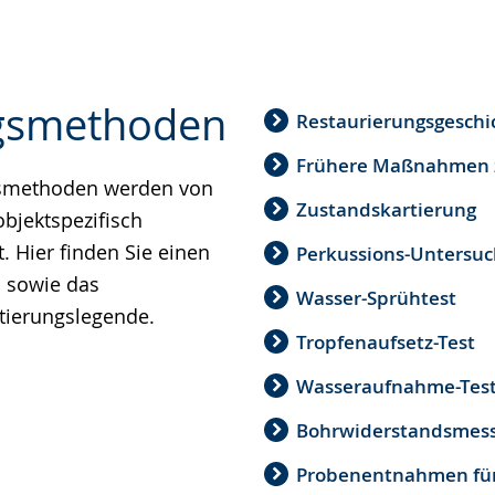
gsmethoden
Restaurierungsgeschi
Frühere Maßnahmen 
gsmethoden werden von
Zustandskartierung
bjektspezifisch
 Hier finden Sie einen
Perkussions-Untersu
 sowie das
Wasser-Sprühtest
tierungslegende.
Tropfenaufsetz-Test
Wasseraufnahme-Tes
Bohrwiderstandsmes
Probenentnahmen für