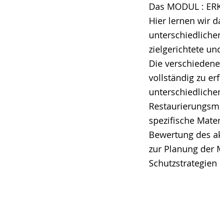
wechseln.
Deutscher
Das MODUL : ERK
Gebärdensprach
Hier lernen wir 
wird
unterschiedliche
angezeigt.
zielgerichtete u
Die verschieden
vollständig zu e
unterschiedliche
Restaurierungsm
spezifische Mate
Bewertung des ak
zur Planung der
Schutzstrategie