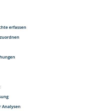
chte erfassen
zuordnen
chungen
t
sung
 Analysen