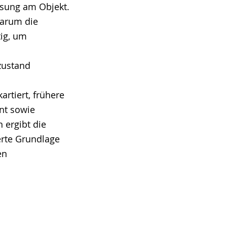
sung am Objekt.
warum die
tig, um
zustand
rtiert, frühere
nt sowie
 ergibt die
erte Grundlage
en