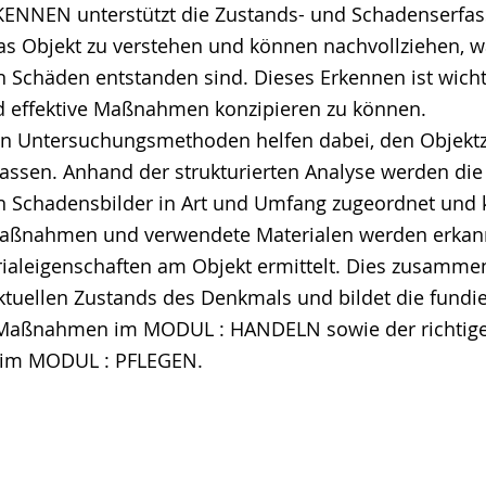
ENNEN unterstützt die Zustands- und Schadenserfas
e
das Objekt zu verstehen und können nachvollziehen, 
n Schäden entstanden sind. Dieses Erkennen ist wich
nd effektive Maßnahmen konzipieren zu können.
en Untersuchungsmethoden helfen dabei, den Objekt
rfassen. Anhand der strukturierten Analyse werden die
n Schadensbilder in Art und Umfang zugeordnet und ka
aßnahmen und verwendete Materialen werden erkan
rialeigenschaften am Objekt ermittelt. Dies zusammen
tuellen Zustands des Denkmals und bildet die fundi
 Maßnahmen im MODUL : HANDELN sowie der richtig
n im MODUL : PFLEGEN.