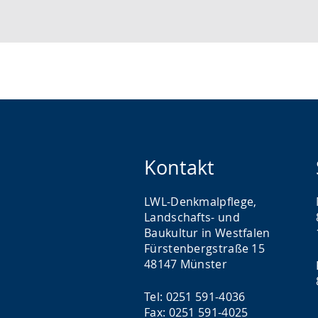
.
n
n
Postleitzahl
i
eingeben
g
s
g
.
p
t
r
.
a
c
h
e
Kontakt
w
i
LWL-Denkmalpflege,
r
Landschafts- und
d
Baukultur in Westfalen
Fürstenbergstraße 15
a
48147 Münster
n
g
Tel: 0251 591-4036
e
Fax: 0251 591-4025