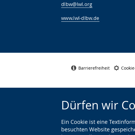
dlbw@lwl.org
z
e
www.lwl-dlbw.de
i
g
t
.
Barrierefreiheit
Cookie
Dürfen wir C
Ein Cookie ist eine Textinfo
besuchten Website gespeicher