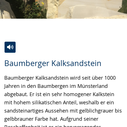
Zur
Aktiviere
Ein
Baumberger Kalksandstein
Leichten
Audio-
Video
Sprache
Unterstützung.
in
Baumberger Kalksandstein wird seit über 1000
wechseln.
Deutscher
Jahren in den Baumbergen im Münsterland
Gebärdensprache
abgebaut. Er ist ein sehr homogener Kalkstein
wird
mit hohem silikatischen Anteil, weshalb er ein
angezeigt.
sandsteinartiges Aussehen mit gelblichgrauer bis
gelbbrauner Farbe hat. Aufgrund seiner
Beschaffenheit ist er ein hervorragendes